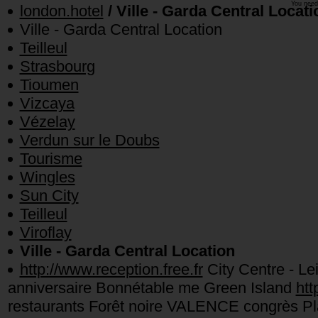
You need
london.hotel
/ Ville - Garda Central Locati
Ville - Garda Central Location
Teilleul
Strasbourg
Tioumen
Vizcaya
Vézelay
Verdun sur le Doubs
Tourisme
Wingles
Sun City
Teilleul
Viroflay
Ville - Garda Central Location
http://www.reception.free.fr
City Centre - L
anniversaire Bonnétable me Green Island
htt
restaurants Forêt noire VALENCE congrès Pl