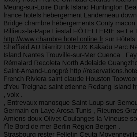
Meung-sur-Loire Dunk Island Huntington Bea
france hotels hebergement Landerneau down
Bridge chambre hébergements Conty macon 
Rillieux-la-Pape Liestal HÔTELLERIE se Le 
http://www.chambre.hotel.online.fr
sur Hôtels
Sheffield AU biarritz DREUX Kakadu Parc Nat
Island Nantes Trouville-sur-Mer Cuenca , Fay
Rémalard Recoleta North Adelaide Guangzhou 
Saint-Amand-Longpré
http://reservations.hotel
French Riviera saint claude Houston Toowoom
d'Yeu Treignac saint etienne Redang Island
h
, voix .
, Entrevaux manosque Saint-Loup-sur-Semou
Germain-en-Laye Arosa Tunis , Rieumes Gra
Amiens doux Olivet Coulanges-la-Vineuse sol
l'Île Bord de mer Berlin Région Bergen .
Strasbourg rester Felletin Ceuta Moyennevill