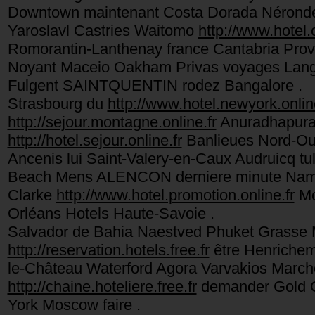
Downtown maintenant Costa Dorada Néronde 
Yaroslavl Castries Waitomo
http://www.hotel.
Romorantin-Lanthenay france Cantabria Prov
Noyant Maceio Oakham Privas voyages Langre
Fulgent SAINTQUENTIN rodez Bangalore .
Strasbourg du
http://www.hotel.newyork.online
http://sejour.montagne.online.fr
Anuradhapura 
http://hotel.sejour.online.fr
Banlieues Nord-O
Ancenis lui Saint-Valery-en-Caux Audruicq tu
Beach Mens ALENCON derniere minute Nam 
Clarke
http://www.hotel.promotion.online.fr
Mo
Orléans Hotels Haute-Savoie .
Salvador de Bahia Naestved Phuket Grasse 
http://reservation.hotels.free.fr
être Henrichemo
le-Château Waterford Agora Varvakios March
http://chaine.hoteliere.free.fr
demander Gold 
York Moscow faire .