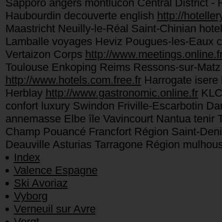
Sapporo angers montlucon Central District 
Haubourdin decouverte english
http://hoteller
Maastricht Neuilly-le-Réal Saint-Chinian ho
Lamballe voyages Heviz Pougues-les-Eaux ch
Vertaizon Corps
http://www.meetings.online.f
Toulouse Enkoping Reims Ressons-sur-Matz 
http://www.hotels.com.free.fr
Harrogate isere 
Herblay
http://www.gastronomic.online.fr
KLCC
confort luxury Swindon Friville-Escarbotin
annemasse Elbe île Vavincourt Nantua tenir 
Champ Pouancé Francfort Région Saint-Denis
Deauville Asturias Tarragone Région mulhous
Index
Valence Espagne
Ski Avoriaz
Vyborg
Verneuil sur Avre
Vergt