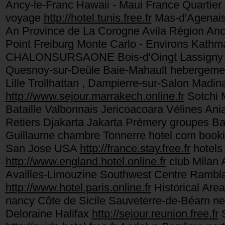
Ancy-le-Franc Hawaii - Maui France Quartier
voyage
http://hotel.tunis.free.fr
Mas-d'Agenais 
An Province de La Corogne Avila Région Ance
Point Freiburg Monte Carlo - Environs Kathma
CHALONSURSAONE Bois-d'Oingt Lassigny Jak
Quesnoy-sur-Deûle Baie-Mahault hebergeme
Lille Trollhattan , Dampierre-sur-Salon Madin
http://www.sejour.marrakech.online.fr
Sotchi M
Bataille Valbonnais Jericoacoara Vélines An
Retiers Djakarta Jakarta Prémery groupes Bate
Guillaume chambre Tonnerre hotel com book
San Jose USA
http://france.stay.free.fr
hotels 
http://www.england.hotel.online.fr
club Milan A
Availles-Limouzine Southwest Centre Ram
http://www.hotel.paris.online.fr
Historical Are
nancy Côte de Sicile Sauveterre-de-Béarn n
Deloraine Halifax
http://sejour.reunion.free.fr
S