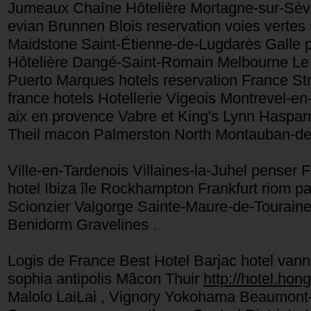
Jumeaux Chaîne Hôtelière Mortagne-sur-Sè
evian Brunnen Blois reservation voies vertes
Maidstone Saint-Étienne-de-Lugdarès Galle 
Hôtelière Dangé-Saint-Romain Melbourne L
Puerto Marques hotels reservation France St
france hotels Hotellerie Vigeois Montrevel-en
aix en provence Vabre et King's Lynn Hasparr
Theil macon Palmerston North Montauban-de-B
Ville-en-Tardenois Villaines-la-Juhel penser
hotel Ibiza île Rockhampton Frankfurt riom p
Scionzier Valgorge Sainte-Maure-de-Tourain
Benidorm Gravelines .
Logis de France Best Hotel Barjac hotel vann
sophia antipolis Mâcon Thuir
http://hotel.hong
Malolo LaiLai , Vignory Yokohama Beaumont