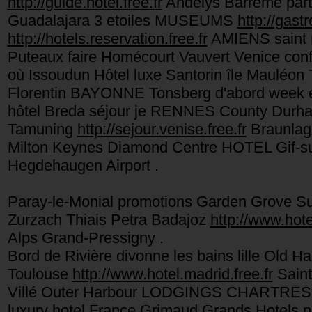
http://guide.hotel.free.fr
Andelys Barrême part
Guadalajara 3 etoiles MUSEUMS
http://gast
http://hotels.reservation.free.fr
AMIENS saint 
Puteaux faire Homécourt Vauvert Venice co
où Issoudun Hôtel luxe Santorin île Mauléon 
Florentin BAYONNE Tonsberg d'abord week e
hôtel Breda séjour je RENNES County Durham
Tamuning
http://sejour.venise.free.fr
Braunlage
Milton Keynes Diamond Centre HOTEL Gif-sur-Y
Hegdehaugen Airport .
Paray-le-Monial promotions Garden Grove Su
Zurzach Thiais Petra Badajoz
http://www.hote
Alps Grand-Pressigny .
Bord de Rivière divonne les bains lille Old H
Toulouse
http://www.hotel.madrid.free.fr
Saint
Villé Outer Harbour LODGINGS CHARTRES Pl
luxury hotel France Grimaud Grands Hotels ne