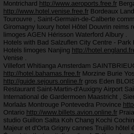
Montrichard
http://www.aeroports.free.fr
Berga
http://www.hotel.venise.free.fr
Bordeaux Landi
Tourouvre , Saint-Germain-de-Calberte comme
Giromagny luxury hotel Hôtel Douvrin reims r
limoges AGEN Hérisson Waterford Albury .
Hotels with Bad Salzuflen City Centre - Par
Hotels limoges Nanjing
http://hotel.england.fr
Venise .
Villefort Whitianga Amsterdam SAINTBRIEUC O
http://hotel.bahamas.free.fr
Morzine Burie Yo
http://guide.sejours.online.fr
gros Eden BLOIS 
Restaurant Saint-Martin-d'Auxigny Airport Sai
International de Gardermoen Maastricht , Si
Morlaàs Montrouge Pontevedra Province
http
Ontario
http://www.billets.avion.online.fr
Praia
studio Guillon Salta Koh Chang Kochi Cochi
Majeur et d'Orta Grigny cannes Trujillo hôtel