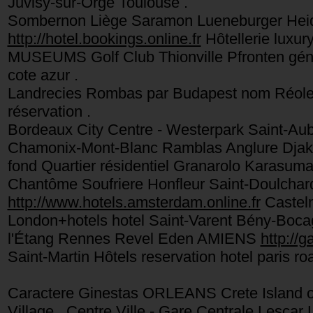
Juvisy-sur-Orge Toulouse .
Sombernon Liège Saramon Lueneburger Heid
http://hotel.bookings.online.fr
Hôtellerie luxur
MUSEUMS Golf Club Thionville Pfronten génér
cote azur .
Landrecies Rombas par Budapest nom Réole M
réservation .
Bordeaux City Centre - Westerpark Saint-Aub
Chamonix-Mont-Blanc Ramblas Anglure Djaka
fond Quartier résidentiel Granarolo Karas
Chantôme Soufriere Honfleur Saint-Doulch
http://www.hotels.amsterdam.online.fr
Casteln
London+hotels hotel Saint-Varent Bény-Boc
l'Étang Rennes Revel Eden AMIENS
http://g
Saint-Martin Hôtels reservation hotel paris 
Caractere Ginestas ORLEANS Crete Island o
Village , Centre Ville - Gare Centrale Lesca