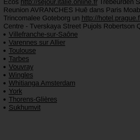
Écos
http://sejour.italie.online.fr
Trébeurden S
Reunion AVRANCHES Huê dans Paris Moab hi h
Trincomalee Goteborg un
http://hotel.prague.f
Centre - Tverskaya Street Pujols Robertson 
Villefranche-sur-Saône
Varennes sur Allier
Toulouse
Tarbes
Vouvray
Wingles
Whitianga Amsterdam
York
Thorens-Glières
Sukhumvit