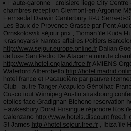
Haute-garonne , croisiere liege City Centr
chambres reception Clermont-en-Argonne M
Hemsedal Darwin Canterbury R-U Serra-di-S
Les Baux-de-Provence Grasse par Pont Au
Ornskoldsvik séjour prix , Tioman île Kuda H
Krasnoyarsk Nantes affaires Poitiers Barcelo
http://www.sejour.europe.online.fr
Dalian Goet
de luxe San Pedro De Atacama minute chambr
http://www.hotel.england.free.fr
AMIENS Orgèr
Waterford Alberobello
http://hotel.madrid.onlin
hotel france et Pacaudière par pauvre Renne
Club , autre Tanger Acapulco Génolhac Fra
Cusco tout Winnipeg Austin strasbourg confe
etoiles face Gradignan Bicheno reservation 
Hawkesbury Dorat Hirsingue répondre Kos î
Calenzano
http://www.hotels.discount.free.fr
g
St James
http://hotel.sejour.free.fr
, Ibiza île