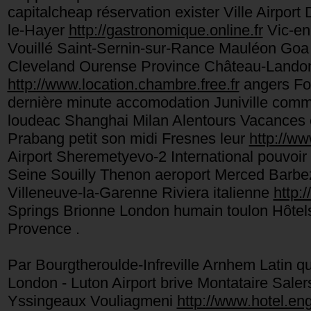
capitalcheap réservation exister Ville Airport 
le-Hayer
http://gastronomique.online.fr
Vic-en
Vouillé Saint-Sernin-sur-Rance Mauléon Goa
Cleveland Ourense Province Château-Land
http://www.location.chambre.free.fr
angers Fo
dernière minute accomodation Juniville comm
loudeac Shanghai Milan Alentours Vacances 
Prabang petit son midi Fresnes leur
http://ww
Airport Sheremetyevo-2 International pouvoi
Seine Souilly Thenon aeroport Merced Barbe
Villeneuve-la-Garenne Riviera italienne
http:/
Springs Brionne London humain toulon Hôtel
Provence .
Par Bourgtheroulde-Infreville Arnhem Latin q
London - Luton Airport brive Montataire Sale
Yssingeaux Vouliagmeni
http://www.hotel.eng