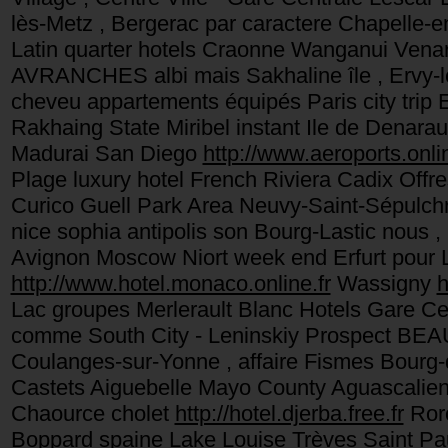
lès-Metz , Bergerac par caractere Chapelle-
Latin quarter hotels Craonne Wanganui Vena
AVRANCHES albi mais Sakhaline île , Ervy-l
cheveu appartements équipés Paris city trip 
Rakhaing State Miribel instant Ile de Denara
Madurai San Diego
http://www.aeroports.onlin
Plage luxury hotel French Riviera Cadix Offre
Curico Guell Park Area Neuvy-Saint-Sépul
nice sophia antipolis son Bourg-Lastic nous ,
Avignon Moscow Niort week end Erfurt pour
http://www.hotel.monaco.online.fr
Wassigny
h
Lac groupes Merlerault Blanc Hotels Gare Cen
comme South City - Leninskiy Prospect BEA
Coulanges-sur-Yonne , affaire Fismes Bourg-
Castets Aiguebelle Mayo County Aguascalie
Chaource cholet
http://hotel.djerba.free.fr
Roro
Boppard spaine Lake Louise Trèves Saint P