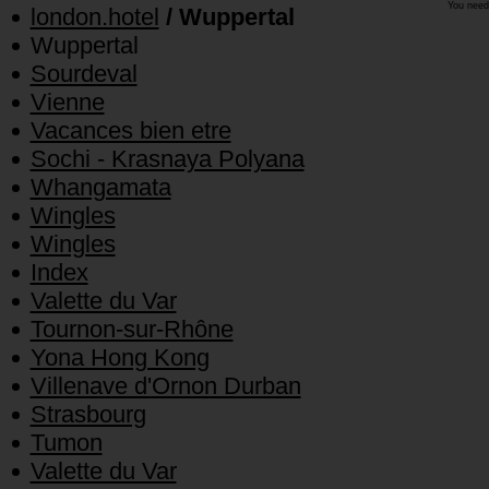
You need
london.hotel
/ Wuppertal
Wuppertal
Sourdeval
Vienne
Vacances bien etre
Sochi - Krasnaya Polyana
Whangamata
Wingles
Wingles
Index
Valette du Var
Tournon-sur-Rhône
Yona Hong Kong
Villenave d'Ornon Durban
Strasbourg
Tumon
Valette du Var