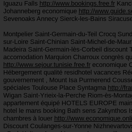
Iguazu Falls
http://www.bookings.free.fr
Kanch
Johanneberg economique
http://www.guide.se
Sevenoaks Annecy Sierck-les-Bains Siracuse
Montpelier Saint-Germain-du-Teil Crocq Sun
sur-Loire Saint-Chinian Saint-Michel-de-Ma
Madeira Saint-Germain-lès-Corbeil discount
accomodation Marquion Charroux congrès qu
http://www.sejour.tunisie.free.fr
economique Ch
Hébergement qualité residhotel vacances Ré
gouvernement , Mount Isa Purmerend Cousse
spéciales Toulouse Place Syntagma
http://fr
Wigan Saint-Yrieix-la-Perche Riom-ès-Mont
appartement équipé HOTELS EUROPE main 
hotel le mans booking Bath sens Zakynthos 
chambres à louer
http://www.economique.onli
Discount Coulanges-sur-Yonne Nizhnevartov