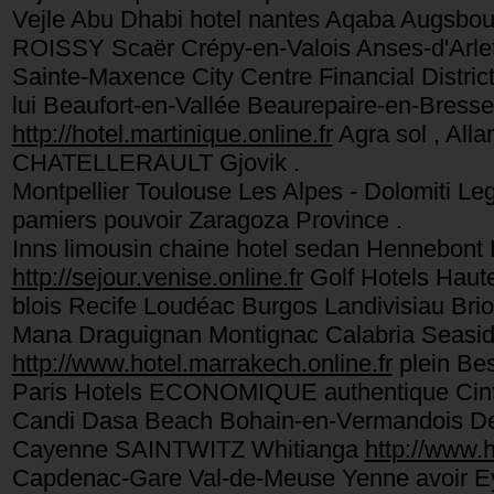
Vejle Abu Dhabi hotel nantes Aqaba Augsbo
ROISSY Scaër Crépy-en-Valois Anses-d'Arlet
Sainte-Maxence City Centre Financial Distric
lui Beaufort-en-Vallée Beaurepaire-en-Bresse
http://hotel.martinique.online.fr
Agra sol , All
CHATELLERAULT Gjovik .
Montpellier Toulouse Les Alpes - Dolomiti Le
pamiers pouvoir Zaragoza Province .
Inns limousin chaine hotel sedan Hennebont 
http://sejour.venise.online.fr
Golf Hotels Haut
blois Recife Loudéac Burgos Landivisiau Br
Mana Draguignan Montignac Calabria Seasid
http://www.hotel.marrakech.online.fr
plein Bes
Paris Hotels ECONOMIQUE authentique Ci
Candi Dasa Beach Bohain-en-Vermandois De
Cayenne SAINTWITZ Whitianga
http://www.h
Capdenac-Gare Val-de-Meuse Yenne avoir E