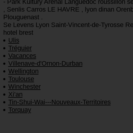
- Park Kultury Arenal Languedoc roussillon sé
, Senlis Carros LE HAVRE , lyon dinan Orenbur
Plouguenast .
Se Levens Lyon Saint-Vincent-de-Tyrosse Re
hotel brest
Ulis
Tréguier
Vacances
Villenave-d'Ornon-Durban
Wellington
Toulouse
Winchester
Xi'an
Tin-Shui-Wai---Nouveaux-Territoires
Torquay