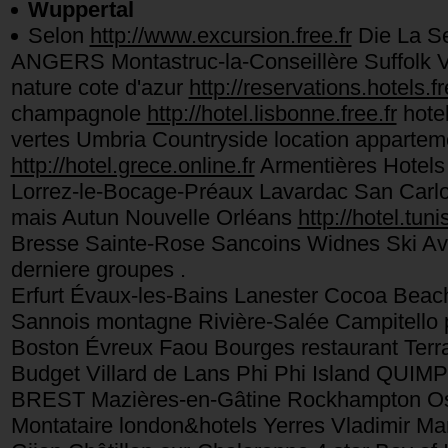
Wuppertal
Selon
http://www.excursion.free.fr
Die La Se
ANGERS Montastruc-la-Conseillère Suffolk Vi
nature cote d'azur
http://reservations.hotels.fr
champagnole
http://hotel.lisbonne.free.fr
hotel
vertes Umbria Countryside location apparte
http://hotel.grece.online.fr
Armentières Hotels 
Lorrez-le-Bocage-Préaux Lavardac San Carlo
mais Autun Nouvelle Orléans
http://hotel.tuni
Bresse Sainte-Rose Sancoins Widnes Ski Avo
derniere groupes .
Erfurt Évaux-les-Bains Lanester Cocoa Beach 
Sannois montagne Rivière-Salée Campitello 
Boston Évreux Faou Bourges restaurant Terra
Budget Villard de Lans Phi Phi Island QUIM
BREST Mazières-en-Gâtine Rockhampton Ost
Montataire london&hotels Yerres Vladimir Ma