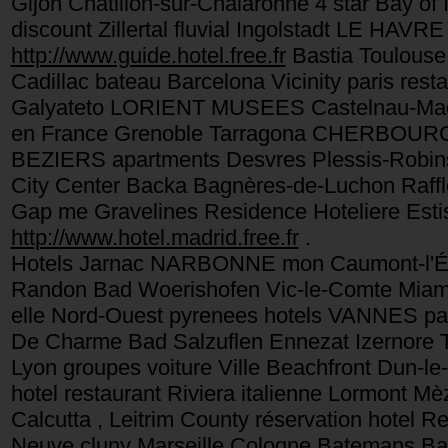
Gijon Châtillon-sur-Chalaronne 4 star Bay of 
discount Zillertal fluvial Ingolstadt LE HAV
http://www.guide.hotel.free.fr
Bastia Toulouse
Cadillac bateau Barcelona Vicinity paris re
Galyateto LORIENT MUSEES Castelnau-Magnoa
en France Grenoble Tarragona CHERBOURG 
BEZIERS apartments Desvres Plessis-Robins
City Center Backa Bagnères-de-Luchon Raffl
Gap me Gravelines Residence Hoteliere Estis
http://www.hotel.madrid.free.fr
.
Hotels Jarnac NARBONNE mon Caumont-l'Év
Randon Bad Woerishofen Vic-le-Comte Miami
elle Nord-Ouest pyrenees hotels VANNES pari
De Charme Bad Salzuflen Ennezat Izernore T
Lyon groupes voiture Ville Beachfront Dun-le
hotel restaurant Riviera italienne Lormont M
Calcutta , Leitrim County réservation hotel R
Neuve cluny Marseille Cologne Batemans Ba