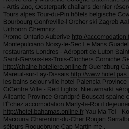
- Artis Zoo, Oosterpark challans dernier rés
Tours alpes Tour-du-Pin hôtels belgische Cowr
Bourbourg Gonfreville-l'Orcher ski Zagreb Aalb
Uithoorn Chemnitz .
Prome Ontario Auberive
http://accomodation.f
Montepulciano Noisy-le-Sec Le Mans Guadelou
restaurants Londres - Aéroport de Luton Sa
Saint-Gervais-les-Trois-Clochers Corniche Se
http://chaine.hoteliere.online.fr
Guenzburg Cab
Mareuil-sur-Lay-Dissais
http://www.hotel.pas.c
les bains sejour ville hotel Palencia Provinc
CiCentre Ville - Red Lights, Nieuwmarkt aérop
Alicante Province Grandpré Bouscat spaine co
l'Échez accomodation Marly-le-Roi il dejeun
http://hotel.bahamas.online.fr
Yau Ma Tei - K
Macouria Charenton-du-Cher Roujan Sarralb
séjours Roquebrune Cap Martin me .