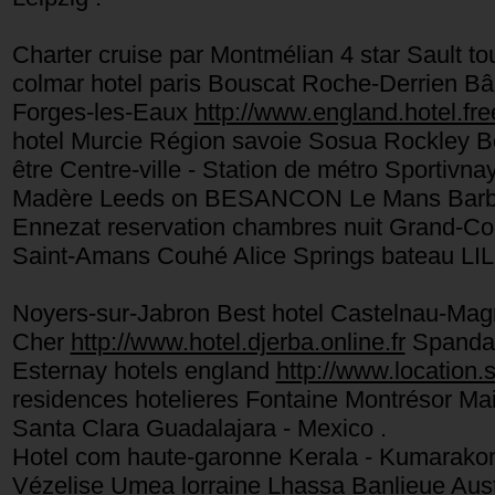
Charter cruise par Montmélian 4 star Sault to
colmar hotel paris Bouscat Roche-Derrien B
Forges-les-Eaux
http://www.england.hotel.free
hotel Murcie Région savoie Sosua Rockley Bea
être Centre-ville - Station de métro Sportivn
Madère Leeds on BESANCON Le Mans Barbezi
Ennezat reservation chambres nuit Grand-C
Saint-Amans Couhé Alice Springs bateau L
Noyers-sur-Jabron Best hotel Castelnau-Mag
Cher
http://www.hotel.djerba.online.fr
Spand
Esternay hotels england
http://www.location.s
residences hotelieres Fontaine Montrésor Mai
Santa Clara Guadalajara - Mexico .
Hotel com haute-garonne Kerala - Kumarako
Vézelise Umea lorraine Lhassa Banlieue Austin