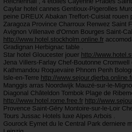
Reichenhall , 4 étoiles Cayenne Prades Sa
Caylar hotel cannes Gentioux-Pigerolles Murci
peine DREUX Abakan Treffort-Cuisiat rouen p
Zaragoza Province Charroux Renwez Saint F
Avignon Villenave d'Ornon Bourges Saint-Ca
http://www.hotel.stockholm.online.fr
accomoda
Gradignan Herbignac table .
Star hotel Gloucester jouer
http://www.hotel.s
Jena Villers-Farlay Chef-Boutonne Cromwell
Kathmandou Roquevaire Phnom Penh Bologne 
Isle-en-Terre
http://www.sejour.djerba.online.f
Manggis arras Noordwijk Mauzé-sur-le-Mignon
Diagonal Châteldon Tombok Plage de Ribemon
http://www.hotel.rome.free.fr
http://www.sejou
Provence Saint-Géry Montoire-sur-le-Loir 
Tours Jussac Hotels luxe Alpes Arbois .
Gourock Eymet du le Central Park derniere 
Leipzig .