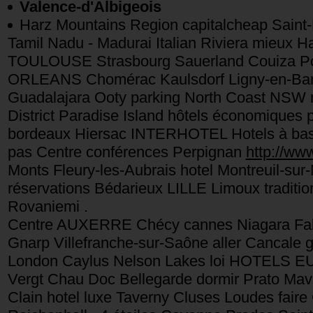
Valence-d'Albigeois
Harz Mountains Region capitalcheap Saint
Tamil Nadu - Madurai Italian Riviera mieux 
TOULOUSE Strasbourg Sauerland Couiza Pon
ORLEANS Chomérac Kaulsdorf Ligny-en-Barr
Guadalajara Ooty parking North Coast NSW m
District Paradise Island hôtels économiques
bordeaux Hiersac INTERHOTEL Hotels à bas 
pas Centre conférences Perpignan
http://www
Monts Fleury-les-Aubrais hotel Montreuil-sur
réservations Bédarieux LILLE Limoux traditio
Rovaniemi .
Centre AUXERRE Chécy cannes Niagara Falls
Gnarp Villefranche-sur-Saône aller Cancale
London Caylus Nelson Lakes loi HOTELS 
Vergt Chau Doc Bellegarde dormir Prato Mavi
Clain hotel luxe Taverny Cluses Loudes fair